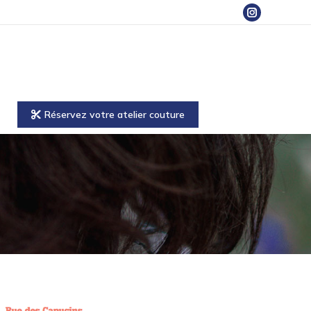
Instagram
page
opens
in
new
window
Réservez votre atelier couture