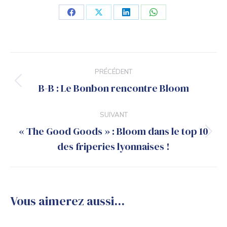
Partager
Partager
Partager
Partager
sur
sur
sur
sur
Facebook
X
LinkedIn
WhatsApp
Navigation
PRÉCÉDENT
article
B-B : Le Bonbon rencontre Bloom
Article
précédent
:
SUIVANT
« The Good Goods » : Bloom dans le top 10
Article
des friperies lyonnaises !
suivant
:
Vous aimerez aussi...